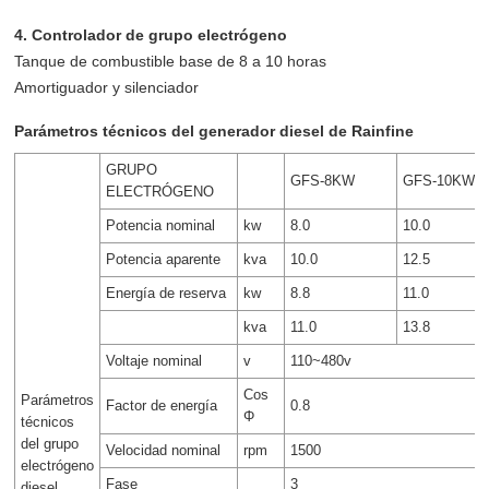
4. Controlador de grupo electrógeno
Tanque de combustible base de 8 a 10 horas
Amortiguador y silenciador
Parámetros técnicos del generador diesel de Rainfine
GRUPO
GFS-8KW
GFS-10KW
ELECTRÓGENO
Potencia nominal
kw
8.0
10.0
Potencia aparente
kva
10.0
12.5
Energía de reserva
kw
8.8
11.0
kva
11.0
13.8
Voltaje nominal
v
110~480v
Cos
Parámetros
Factor de energía
0.8
Φ
técnicos
del grupo
Velocidad nominal
rpm
1500
electrógeno
Fase
3
diesel