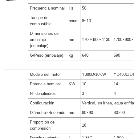
Frecuencia nominal
Hz
50
Tanque de
hours
8~10
combustible
Dimensiones de
embalaje
mm
1700×900×1130
1700×900×11
(embalaje)
G/Peso (embalaje)
kg
640
690
Modelo del motor
Y380D/10KW
YD480D/14
Potencia nominal
KW
10
14
N° de cilindros
3
4
Configuración
Vertical, en línea, agua enfriad
Diámetro×Recorrido
mm
80×90
80×90
Proporción de
18
compresión
Desplazamiento
L
1.357
1.809