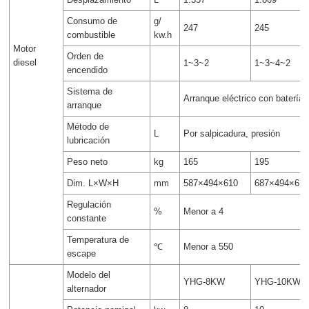
Consumo de
g/
247
245
combustible
kw.h
Motor
Orden de
diesel
1~3~2
1~3~4~2
encendido
Sistema de
Arranque eléctrico con batería
arranque
Método de
L
Por salpicadura, presión
lubricación
Peso neto
kg
165
195
Dim. L×W×H
mm
587×494×610
687×494×61
Regulación
%
Menor a 4
constante
Temperatura de
℃
Menor a 550
escape
Modelo del
YHG-8KW
YHG-10KW
alternador