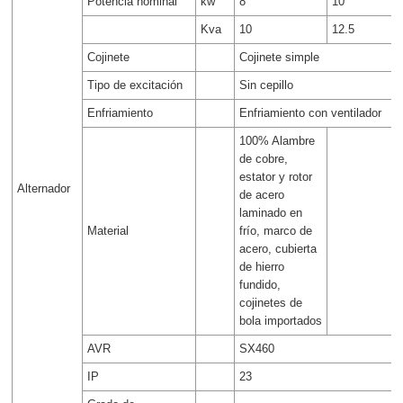
Potencia nominal
kw
8
10
Kva
10
12.5
Cojinete
Cojinete simple
Tipo de excitación
Sin cepillo
Enfriamiento
Enfriamiento con ventilador
100% Alambre
de cobre,
estator y rotor
Alternador
de acero
laminado en
Material
frío, marco de
acero, cubierta
de hierro
fundido,
cojinetes de
bola importados
AVR
SX460
IP
23