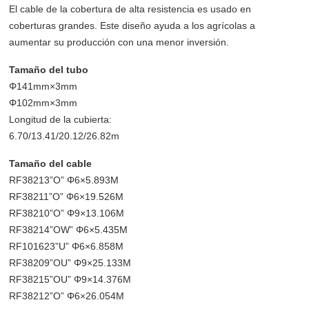
El cable de la cobertura de alta resistencia es usado en
coberturas grandes. Este diseño ayuda a los agrícolas a
aumentar su producción con una menor inversión.
Tamaño del tubo
Φ141mm×3mm
Φ102mm×3mm
Longitud de la cubierta:
6.70/13.41/20.12/26.82m
Tamaño del cable
RF38213”O” Φ6×5.893M
RF38211”O” Φ6×19.526M
RF38210”O” Φ9×13.106M
RF38214”OW” Φ6×5.435M
RF101623”U” Φ6×6.858M
RF38209”OU” Φ9×25.133M
RF38215”OU” Φ9×14.376M
RF38212”O” Φ6×26.054M