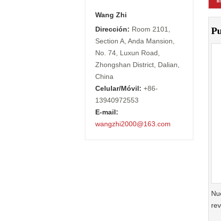
I
Wang Zhi
Dirección:
Room 2101,
Pu
Section A, Anda Mansion,
No. 74, Luxun Road,
Zhongshan District, Dalian,
China
Celular/Móvil:
+86-
13940972553
E-mail:
wangzhi2000@163.com
Nue
rev