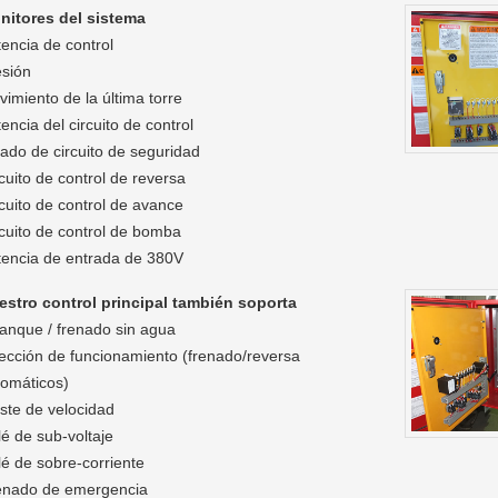
nitores del sistema
encia de control
esión
imiento de la última torre
encia del circuito de control
ado de circuito de seguridad
cuito de control de reversa
cuito de control de avance
cuito de control de bomba
tencia de entrada de 380V
estro control principal también soporta
anque / frenado sin agua
ección de funcionamiento (frenado/reversa
tomáticos)
ste de velocidad
é de sub-voltaje
é de sobre-corriente
enado de emergencia