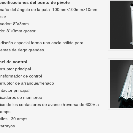
pecificaciones del punto de pivote
maño del ángulo de la pata: 100mm×100mm×10mm
osor
evador: 8"×3mm
do: 8"×3mm grosor
diseño especial forma una ancla sólida para
temas de riego grandes.
nel de control
erruptor principal
ansformador de control
erruptor de arranque/frenado
tactor principal
dicadores de monitoreo
ice de los contactores de avance /reversa de 600V a
 amps.
siles– 30 amps
rarrayos