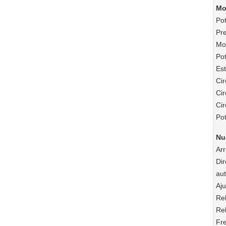
Mo
Pot
Pr
Mov
Pot
Est
Cir
Cir
Cir
Po
Nu
Arr
Dir
au
Aju
Rel
Rel
Fr