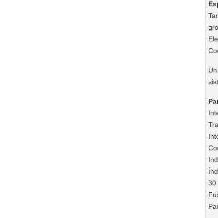
Es
Ta
gr
El
Co
Un 
sis
Pa
Int
Tr
Int
Con
In
Índ
30
Fu
Pa