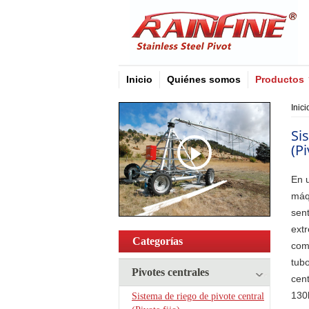
Inicio
Quiénes somos
Productos
Inici
Si
(Pi
En u
máq
sent
extr
Categorías
com
tubo
Pivotes centrales
cent
130
Sistema de riego de pivote central