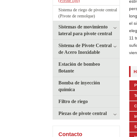
(Pivote fijo)
est
pers
Sistema de riego de pivote central
lon
(Pivote de remolque)
el 
Sistemas de movimiento
eleg
lateral para pivote central
11 
Sistema de Pivote Central
sufi
de Acero Inoxidable
vien
Estación de bombeo
flotante
H
Bomba de inyección
P
química
T
Filtro de riego
C
Piezas de pivote central
I
S
Contacto