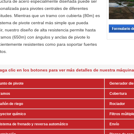
ructura de acero especialmente diseñada puede ser
onalizada para pivotes centrales de diferentes
gitudes. Mientras que un tramo con cubierta (80m) es
sistema de pivote central más simple que pueda
ir, nuestro diseño de alta resistencia permite hasta
tramos (650m) con ángulos y anclas de pivote lo
cientemente resistentes como para soportar fuertes
tos.
aga clic en los botones para ver más detalles de nuestra máquina 
unto de pivote
Generador die
ramos
Cobertura
añón de riego
Rociador
nyector químico
Filtros múltipl
istema de frenado y reversa automático
Envío