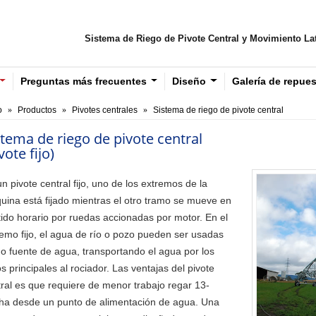
Sistema de Riego de Pivote Central y Movimiento La
Preguntas más frecuentes
Diseño
Galería de repue
o
Productos
Pivotes centrales
Sistema de riego de pivote central
stema de riego de pivote central
vote fijo)
n pivote central fijo, uno de los extremos de la
uina está fijado mientras el otro tramo se mueve en
ido horario por ruedas accionadas por motor. En el
emo fijo, el agua de río o pozo pueden ser usadas
o fuente de agua, transportando el agua por los
s principales al rociador. Las ventajas del pivote
ral es que requiere de menor trabajo regar 13-
ha desde un punto de alimentación de agua. Una